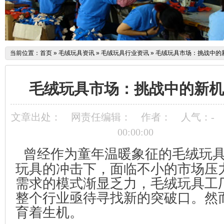
当前位置：
首页
»
毛绒玩具资讯
»
毛绒玩具行业资讯
»
毛绒玩具市场：挑战中的
毛绒玩具市场：挑战中的新机
文章出处：
网责任编辑：
作者：
人气：
-
00:00:00
曾经作为童年温暖象征的毛绒玩具
玩具的冲击下，面临不小的市场压
需求的模式渐显乏力，毛绒玩具工
整个行业亟待寻找新的突破口。
然
育着生机。