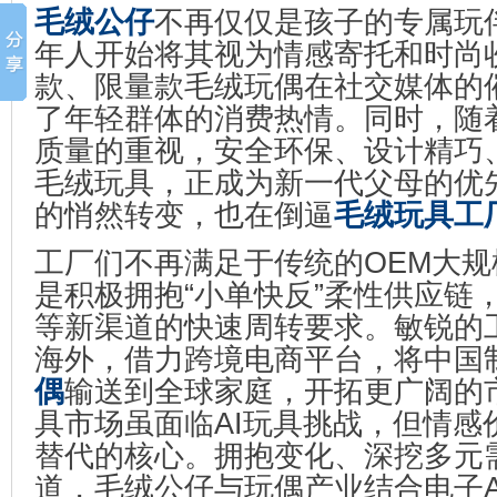
毛绒公仔
不再仅仅是孩子的专属玩
年人开始将其视为情感寄托和时尚收
款、限量款毛绒玩偶在社交媒体的
了年轻群体的消费热情。同时，随
质量的重视，安全环保、设计精巧
毛绒玩具，正成为新一代父母的优
的悄然转变，也在倒逼
毛绒玩具工
工厂们不再满足于传统的OEM大
是积极拥抱“小单快反”柔性供应链
等新渠道的快速周转要求。敏锐的
海外，借力跨境电商平台，将中国
偶
输送到全球家庭，开拓更广阔的
具市场虽面临AI玩具挑战，但情感
替代的核心。拥抱变化、深挖多元
道，毛绒公仔与玩偶产业结合电子A